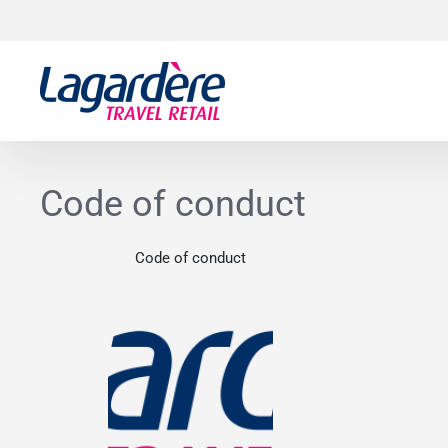
Към съдържанието
Към долния колонтитул
Code of conduct
Code of conduct