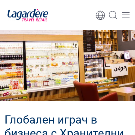
Към съдържанието
Към долния колонтитул
Глобален играч в
бизнеса с Хранителни