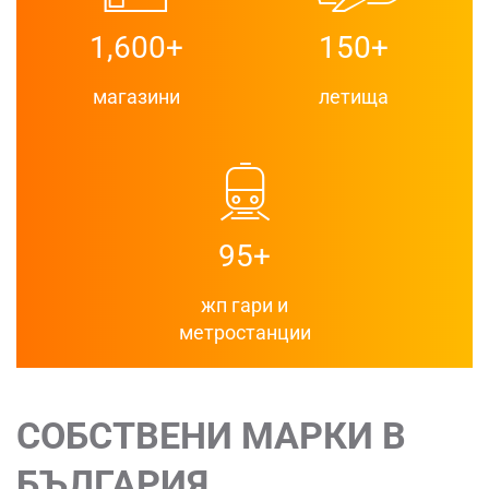
1,600+
150+
магазини
летища
95+
жп гари и
метростанции
СОБСТВЕНИ МАРКИ В
БЪЛГАРИЯ