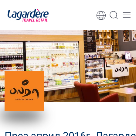
Към съдържанието
Към долния колонтитул
През април 2016г. Лагард