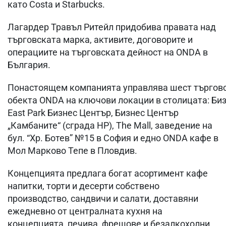
като Costa и Starbucks.
Лагардер Травъл Ритейл придобива правата над
търговската марка, активите, договорите и
операциите на търговската дейност на ONDA в
България.
Понастоящем компанията управлява шест търгов
обекта ONDA на ключови локации в столицата: Би
East Park Бизнес Център, Бизнес Център
„Камбаните“ (сграда HP), The Mall, заведение на
бул. “Хр. Ботев” №15 в София и eдно ONDA кафе в
Мол Марково Тепе в Пловдив.
Концепцията предлага богат асортимент кафе
напитки, торти и десерти собствено
производство, сандвичи и салати, доставяни
ежедневно от централната кухня на
концепцията, печива, фрешове и безалкохолни