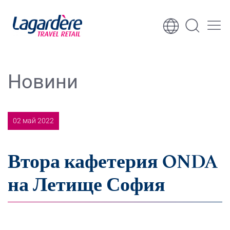
Към съдържанието
Към долния колонтитул
Новини
02 май 2022
Втора кафетерия ONDA
на Летище София