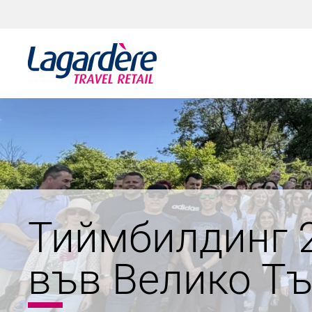
Към съдържанието
Към долния колонтитул
Тиймбилдинг 2
във Велико Т