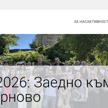
ЗА НАС
АКТИВНОС
026: Заедно къ
ърново