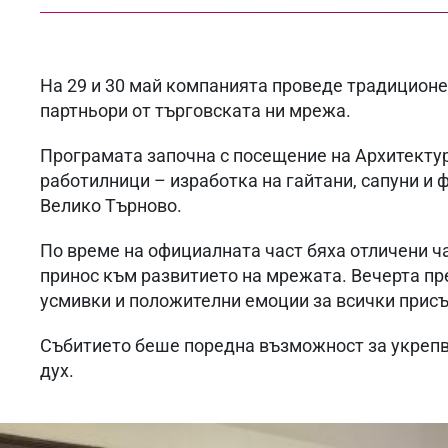
На 29 и 30 май компанията проведе традиционе
партньори от търговската ни мрежа.
Програмата започна с посещение на Архитектур
работилници – изработка на гайтани, сапуни и 
Велико Търново.
По време на официалната част бяха отличени ча
принос към развитието на мрежата. Вечерта пр
усмивки и положителни емоции за всички прис
Събитието беше поредна възможност за укрепва
дух.