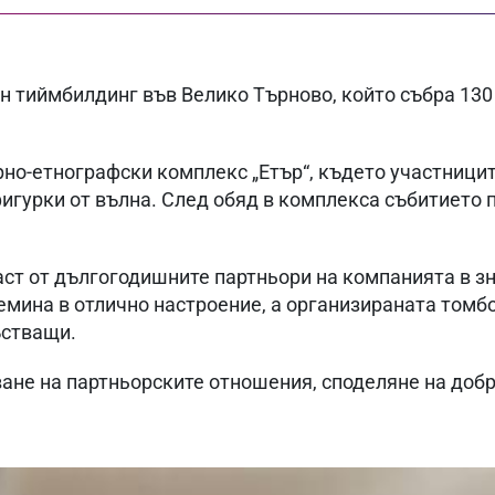
н тиймбилдинг във Велико Търново, който събра 130
но-етнографски комплекс „Етър“, където участницит
фигурки от вълна. След обяд в комплекса събитието 
ст от дългогодишните партньори на компанията в зн
емина в отлично настроение, а организираната том
ъстващи.
не на партньорските отношения, споделяне на добр