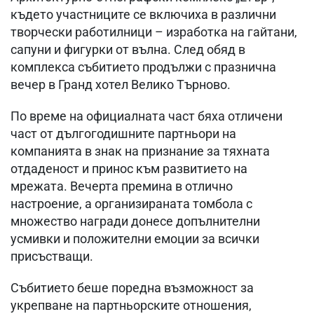
където участниците се включиха в различни
творчески работилници – изработка на гайтани,
сапуни и фигурки от вълна. След обяд в
комплекса събитието продължи с празнична
вечер в Гранд хотел Велико Търново.
По време на официалната част бяха отличени
част от дългогодишните партньори на
компанията в знак на признание за тяхната
отдаденост и принос към развитието на
мрежата. Вечерта премина в отлично
настроение, а организираната томбола с
множество награди донесе допълнителни
усмивки и положителни емоции за всички
присъстващи.
Събитието беше поредна възможност за
укрепване на партньорските отношения,