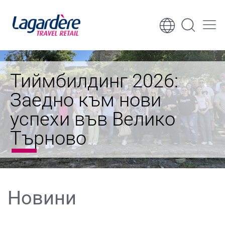
Към съдържанието
Към долния колонтитул
Тиймбилдинг 2026:
Заедно към нови
успехи във Велико
Търново
Новини