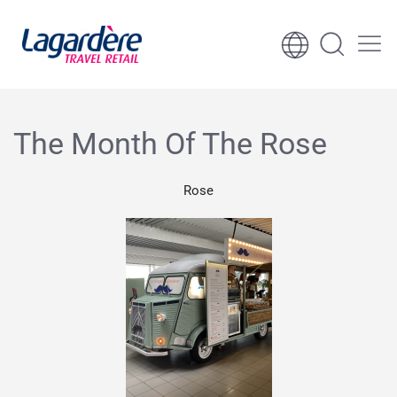
Към съдържанието
Към долния колонтитул
The Month Of The Rose
Rose