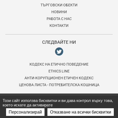
ТЪРГОВСКИ ОБЕКТИ
НОВИНИ
РАБОТА С НАС
КОНТАКТИ
СЛЕДВАЙТЕ НИ
КОДЕКС НА EТИЧНО ПОВЕДЕНИЕ
ETHICS LINE
АНТИ-КОРУПЦИОНЕН ЕТИЧЕН КОДЕКС
ЦЕНОВА ЛИСТА - ПОТРЕБИТЕЛСКА КОШНИЦА
© 2026 Lagardère Travel Retail, подразделение на групата
Този сайт използва бисквитки и ви дава контрол върху това,
което искате да активирате
Lagardère
. Всички права запазени.
Условия за ползване
.
Персонализирай
Отказване на всички бисквитки
бисквитките