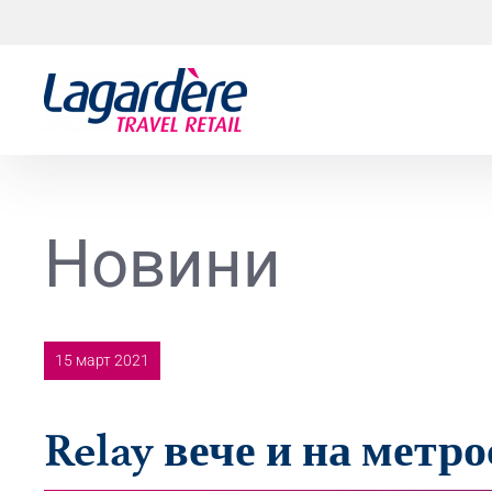
Към съдържанието
Към долния колонтитул
Новини
15 март 2021
Relay вече и на метр