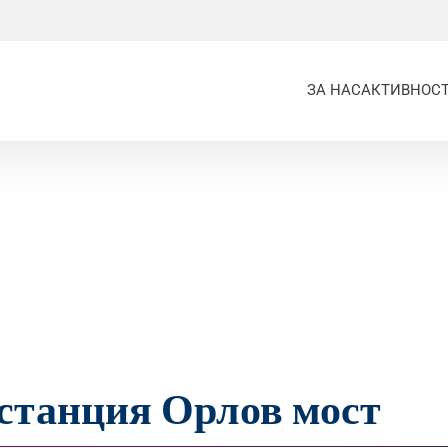
ЗА НАС
АКТИВНОС
останция Орлов мост