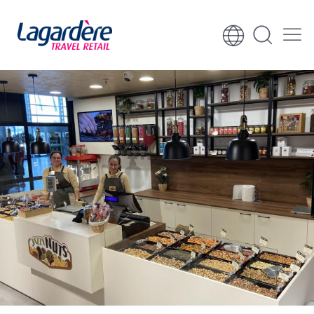
Към съдържанието
Към долния колонтитул