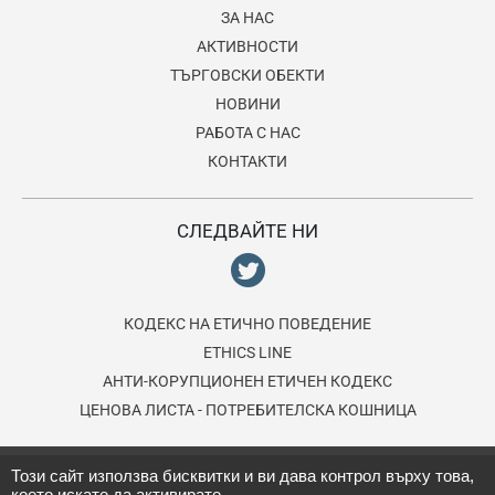
ЗА НАС
АКТИВНОСТИ
ТЪРГОВСКИ ОБЕКТИ
НОВИНИ
РАБОТА С НАС
КОНТАКТИ
СЛЕДВАЙТЕ НИ
КОДЕКС НА EТИЧНО ПОВЕДЕНИЕ
ETHICS LINE
АНТИ-КОРУПЦИОНЕН ЕТИЧЕН КОДЕКС
ЦЕНОВА ЛИСТА - ПОТРЕБИТЕЛСКА КОШНИЦА
© 2026 Lagardère Travel Retail, подразделение на групата
Този сайт използва бисквитки и ви дава контрол върху това,
което искате да активирате