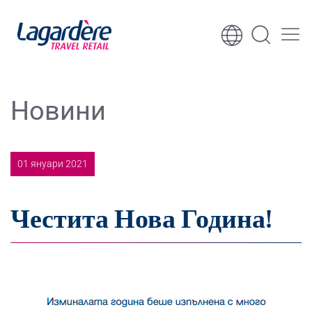
Към съдържанието
Към долния колонтитул
Новини
01 януари 2021
Честита Нова Година!